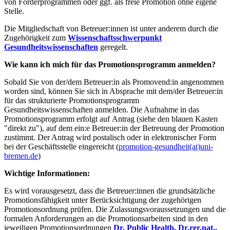
von Förderprogrammen oder ggf. als freie Promotion ohne eigene
Stelle.
Die Mitgliedschaft von Betreuer:innen ist unter anderem durch die
Zugehörigkeit zum
Wissenschaftsschwerpunkt
Gesundheitswissenschaften
geregelt.
Wie kann ich mich
für das Promotionsprogramm anmelden?
Sobald Sie von der/dem Betreuer:in als Promovend:in angenommen
worden sind, können Sie sich in Absprache mit dem/der Betreuer:in
für das strukturierte Promotionsprogramm
Gesundheitswissenschaften anmelden. Die Aufnahme in das
Promotionsprogramm erfolgt auf Antrag (siehe den blauen Kasten
"direkt zu"), auf dem ein:e Betreuer:in der Betreuung der Promotion
zustimmt. Der Antrag wird postalisch oder in elektronischer Form
bei der Geschäftsstelle eingereicht (
promotion-gesundheit(at)uni-
bremen.de
)
Wichtige Informationen:
Es wird vorausgesetzt, dass die Betreuer:innen die grundsätzliche
Promotionsfähigkeit unter Berücksichtigung der zugehörigen
Promotionsordnung prüfen. Die Zulassungsvoraussetzungen und die
formalen Anforderungen an die Promotionsarbeiten sind in den
jeweiligen Promotionsordnungen
Dr. Public Health, Dr.rer.nat.,